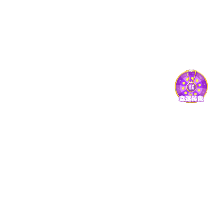
系。费舍尔认为，这样一位能够承担多重角色的球
员，为何会被轻易放弃，是值得深思的问题。
更重要的是，卡鲁索还具备良好的领导能力，他能够
带动年轻球员成长并适应比赛节奏。在当前情况下，
新秀们需要有经验丰富的人来引导，否则很难快速融
入NBA这个高强度竞争环境。而失去卡鲁索，无疑使
得这一过程变得更加艰难。
因此，在回顾湖人的人员配置时，我们不得不承认放
走卡鲁索是一个错误决定。他不仅是场上的拼搏者，
更是更衣室里的精神领袖。他所带来的价值远超过简
单的数据统计，让人倍感惋惜。
3、年轻球员的发展策略