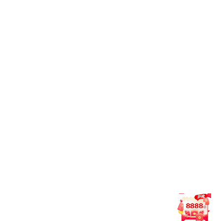
对于任何一支想要长久发展的球队而言，培养年轻人
才都是至关重要的一环。然而，根据费舍尔观察，目
前湖人在这方面显然存在问题。他提到，由于薪资空
间限制及对即战力过于依赖，使得新秀们缺少足够的
上场时间和表现机会，这直接影响了他们的发展潜
力。
例如，一些潜力新秀由于缺乏上场时间而无法展示自
己的才华，这不仅对于他们个人职业生涯造成负面影
响，同时也削弱了全队整体实力。这种情况如果持续
下去，将会让球队陷入恶性循环：既无法赢得比赛，
又无法培养出新的核心力量。
费舍尔呼吁管理层重新审视这种局面，为年轻球员创
造更多机会，让他们能够在高水平比赛中锻炼自己。