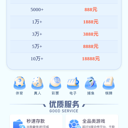
库里的历史地位与表现、布伦森与唐斯的崛起以及整
个联盟对这些数据的重视。通过这些分析，我们可以
更好地理解为什么季后赛正负值成为衡量球员价值的
重要指标。
1、正负值的定义与重要性
正负值是篮球统计中的一个重要指标，它用于衡量球
员在场上时球队得分与失分之间的差异。当一个球员
在场时，他所在球队得分超过失分时，其正负值为
正；反之，则为负。这个数据能够直观反映出球员对
于比赛结果的直接影响。
在季后赛这个竞争激烈的阶段，每一分都至关重要，
因此，正负值显得尤为重要。它不仅能显示出一个球
员在攻防两端的贡献，还能揭示他在关键时刻是否能