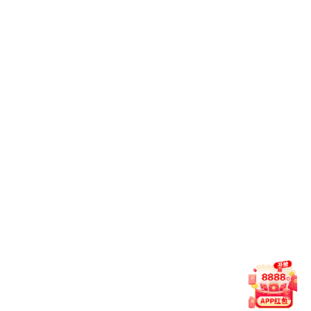
瞩目。这两位年轻球员经过不断磨砺，如今已逐渐成
长为各自球队不可或缺的重要成员。布伦森凭借敏锐
的进攻意识和稳定而迅速的突破能力，不断提升着他
的个人价值，同时也积极影响着团队战绩。
唐斯则以其全面技术著称，无论是内线强打还是外线
投篮，都展现出了极强威胁。他具备良好的篮板能力
及防守意识，使得他的存在大幅度提升了球队竞争
力。在最近几年的比赛中，两者都屡次打破个人纪
录，并且在关键时刻给予了球队必要支持，有效推动
了各自俱乐部的发展。
随着他们逐渐适应高强度比赛节奏，相信未来这两位
年轻人的潜力将得到进一步释放，他们将可能成为下
一代超级明星。而他们目前所取得的数据成绩，也让