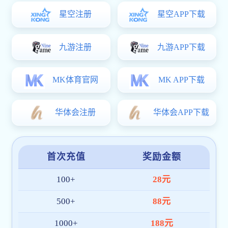
2026-06-17 03:35
42 次阅读
单赛季季后赛总正负值排行榜揭晓库里追
赶历史布伦森唐斯紧随其后
在篮球的世界中，季后赛是每位球员展示自己实力的
重要舞台。近期，单赛季季后赛总正负值排行榜揭
晓，引起了广泛关注。在这份榜单上，斯蒂芬·库里继
续追赶历史的脚步，而布伦森和唐斯等年轻球员也紧
随其后。这不仅反映了他们在场上的贡献，也展示了
他们对球队胜利的影响力。本文将从四个方面详细分
析这一排行榜的意义，包括正负值的定义与重要性、