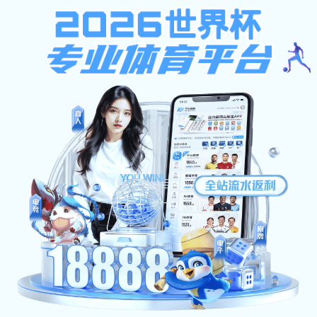
立即注册
米兰app官网登录
官网
· 权威体育数据平台
米兰APP官网登录 OFFICIAL WEBSITE
自2022年创立以来，
米兰app官网登录
致力于为用户
提供包括NBA、英超、欧洲杯、LPL在内的热门赛事直
播与数据服务，广受用户信赖。
立即下载米兰app官网登录APP