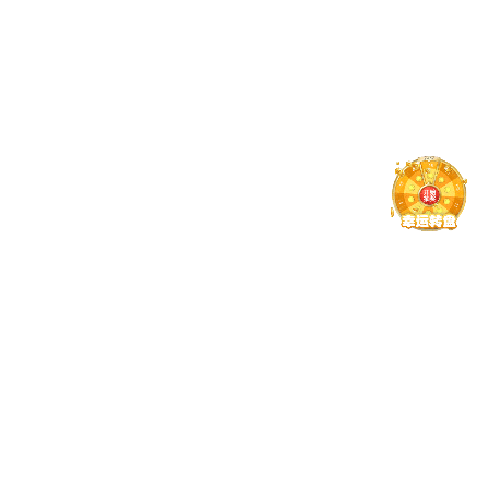
这一点从训练场上就能看出，每个球员都愿意主动沟
通，相互分享心得体会。这种积极向上的氛围，不仅
提高了训练效率，也让每位成员感受到自己在团队中
的重要性。奥利塞强调，这种归属感对于年轻球员来
说尤为重要，有助于他们更快地成长。
此外，在艰难时刻，全队能够齐心协力，共同克服困
难，这也是体现团队精神的重要方面。当遇到挫折
时，大家共同反思总结，而不是推卸责任。这种良好
的氛围无疑让人倍感振奋，也是未来继续前行的重要
动力。
3、个人发展与潜力释放
谈及个人发展，奥利塞表示，本赛季许多球员展现出