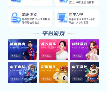
竞争中的关键因素。
最后，队员们整体素质的提高，让技战术执行更加到
位。随着赛季推进，各个位置上的球员都在不断磨
合，在实战中形成默契，使得攻守转换更加流畅。这
一切都为球队积累了宝贵的经验，也为后续比赛打下
坚实基础。
2、团队精神与凝聚力
除了技术层面的提升外，团队精神和凝聚力也是奥利
塞非常重视的一部分。他认为，一个成功的球队必须
在心理层面建立强大的纽带，通过相互支持和鼓励来
增强士气。在这个赛季中，全队上下团结一致，共同
面对挑战，不仅仅是为了胜利，更是为了彼此间建立
深厚情谊。