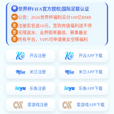
首页
/
体育新闻
/ 正文